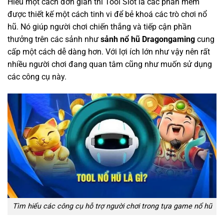
Hiểu một cách đơn giản thì Tool Slot là các phần mềm
được thiết kế một cách tinh vi để bẻ khoá các trò chơi nổ
hũ. Nó giúp người chơi chiến thắng và tiếp cận phần
thưởng trên các sảnh như
sảnh nổ hũ Dragongaming
cung
cấp một cách dễ dàng hơn. Với lợi ích lớn như vậy nên rất
nhiều người chơi đang quan tâm cũng như muốn sử dụng
các công cụ này.
Tìm hiểu các công cụ hỗ trợ người chơi trong tựa game nổ hũ