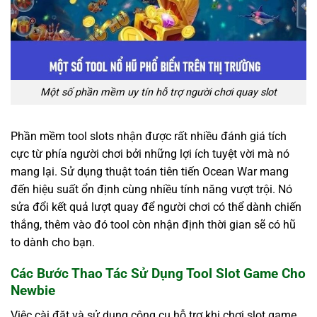
Một số phần mềm uy tín hỗ trợ người chơi quay slot
Phần mềm tool slots nhận được rất nhiều đánh giá tích
cực từ phía người chơi bởi những lợi ích tuyệt vời mà nó
mang lại. Sử dụng thuật toán tiên tiến Ocean War mang
đến hiệu suất ổn định cùng nhiều tính năng vượt trội. Nó
sửa đổi kết quả lượt quay để người chơi có thể dành chiến
thắng, thêm vào đó tool còn nhận định thời gian sẽ có hũ
to dành cho bạn.
Các Bước Thao Tác Sử Dụng Tool Slot Game Cho
Newbie
Việc cài đặt và sử dụng công cụ hỗ trợ khi chơi slot game