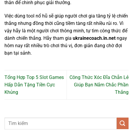
thân để chinh phục giải thưởng.
Việc dùng tool nổ hũ sẽ giúp người chơi gia tăng tỷ lệ chiến
thắng nhưng đồng thời cũng tiềm tàng rất nhiều rủi ro. Vì
vậy hãy là một người chơi thông minh, tự tìm công thức để
dành chiến thắng. Hãy tham gia
ukrainecoach.in.net
ngay
hôm nay rất nhiều trò chơi thú vị, đơn giản đang chờ đợi
bạn tại sảnh.
Tổng Hợp Top 5 Slot Games
Công Thức Xóc Đĩa Chẵn Lẻ
Hấp Dẫn Tặng Tiền Cực
Giúp Bạn Nắm Chắc Phần
Khủng
Thắng