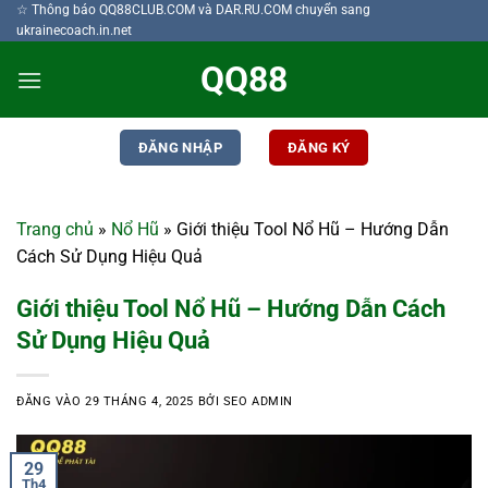
Bỏ
☆ Thông báo QQ88CLUB.COM và DAR.RU.COM chuyển sang
ukrainecoach.in.net
qua
nội
QQ88
dung
ĐĂNG NHẬP
ĐĂNG KÝ
Trang chủ
»
Nổ Hũ
»
Giới thiệu Tool Nổ Hũ – Hướng Dẫn
Cách Sử Dụng Hiệu Quả
Giới thiệu Tool Nổ Hũ – Hướng Dẫn Cách
Sử Dụng Hiệu Quả
ĐĂNG VÀO
29 THÁNG 4, 2025
BỞI
SEO ADMIN
29
Th4