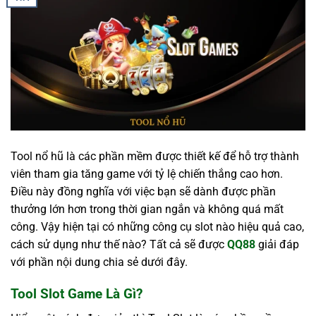
Tool nổ hũ là các phần mềm được thiết kế để hỗ trợ thành
viên tham gia tăng game với tỷ lệ chiến thắng cao hơn.
Điều này đồng nghĩa với việc bạn sẽ dành được phần
thưởng lớn hơn trong thời gian ngắn và không quá mất
công. Vậy hiện tại có những công cụ slot nào hiệu quả cao,
cách sử dụng như thế nào? Tất cả sẽ được
QQ88
giải đáp
với phần nội dung chia sẻ dưới đây.
Tool Slot Game Là Gì?