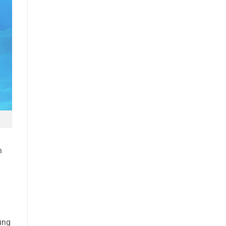
h
g
súng