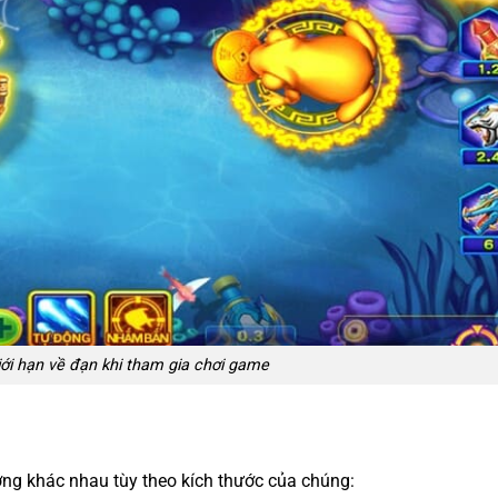
iới hạn về đạn khi tham gia chơi game
ởng khác nhau tùy theo kích thước của chúng: