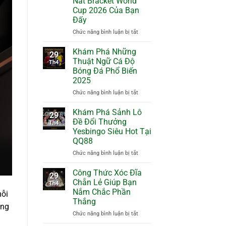
Nát Bracket World
Cup 2026 Của Bạn
Đấy
ở
Chức năng bình luận bị tắt
Đừng
Coi
Khám Phá Những
29
Thường
Thuật Ngữ Cá Độ
Th4
Mấy
Bóng Đá Phổ Biến
“Kẻ
2025
Vô
Danh”
ở
Chức năng bình luận bị tắt
Này
Khám
—
Phá
Khám Phá Sảnh Lô
29
Họ
Những
Đề Đổi Thưởng
Th4
Có
Thuật
Yesbingo Siêu Hot Tại
Thể
Ngữ
QQ88
Phá
Cá
Nát
Độ
ở
Chức năng bình luận bị tắt
Bracket
Bóng
Khám
World
Đá
Phá
Công Thức Xóc Đĩa
29
Cup
Phổ
Sảnh
Chẵn Lẻ Giúp Bạn
Th4
2026
Biến
Lô
Nắm Chắc Phần
mỗi
Của
2025
Đề
Thắng
Bạn
Đổi
ông
Đấy
Thưởng
ở
Chức năng bình luận bị tắt
Yesbingo
Công