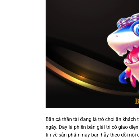
Bắn cá thần tài đang là trò chơi ăn khách
ngày. Đây là phiên bản giải trí có giao diệ
tin về sản phẩm này bạn hãy theo dõi nội 